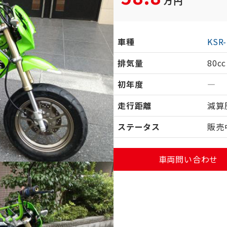
万円
車種
KSR
排気量
80cc
初年度
―
走行距離
減算
ステータス
販売
車両問い合わせ