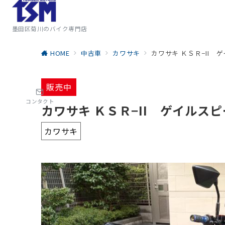
墨田区菊川のバイク専門店
HOME
中古車
カワサキ
カワサキ ＫＳＲ−II
販売中
コンタクト
カワサキ ＫＳＲ−II ゲイル
カワサキ