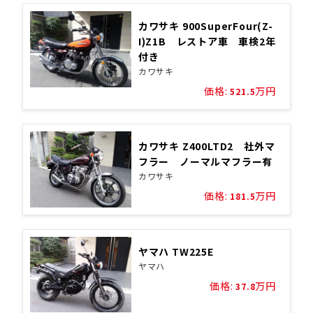
カワサキ 900SuperFour(Z-
I)Z1B レストア車 車検2年
付き
カワサキ
価格:
万円
521.5
カワサキ Z400LTD2 社外マ
フラー ノーマルマフラー有
カワサキ
価格:
万円
181.5
ヤマハ TW225E
ヤマハ
価格:
万円
37.8