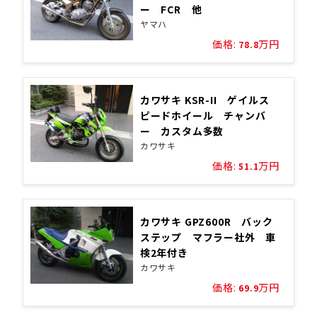
ー FCR 他
ヤマハ
価格:
万円
78.8
カワサキ KSR-II ゲイルス
ピードホイール チャンバ
ー カスタム多数
カワサキ
価格:
万円
51.1
カワサキ GPZ600R バック
ステップ マフラー社外 車
検2年付き
カワサキ
価格:
万円
69.9