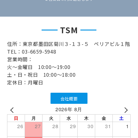
TSM
住所：東京都墨田区菊川３-１３-５ ペリアビル１階
TEL：03-6659-5948
営業時間：
火～金曜日 10:00～19:00
土・日・祝日 10:00～18:00
定休日：月曜日
会社概要
2026年 8月
PREV
NEXT
日
月
火
水
木
金
土
26
27
28
29
30
31
1