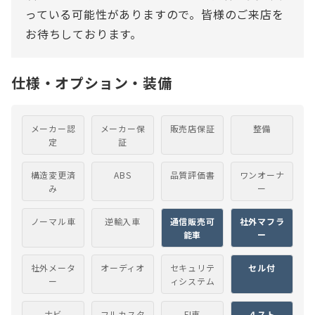
っている可能性がありますので。皆様のご来店を
お待ちしております。
仕様・オプション・装備
メーカー認
メーカー保
販売店保証
整備
定
証
構造変更済
ABS
品質評価書
ワンオーナ
み
ー
ノーマル車
逆輸入車
通信販売可
社外マフラ
能車
ー
社外メータ
オーディオ
セキュリテ
セル付
ー
ィシステム
ナビ
フルカスタ
FI車
４スト